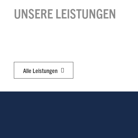
UNSERE LEISTUNGEN
Riggin
Beleuchtungstechnik
Bühne
Projektmanagement
Alle Leistungen